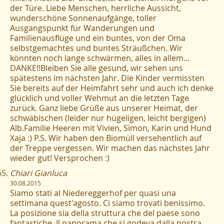
der Türe. Liebe Menschen, herrliche Aussicht,
wunderschöne Sonnenaufgänge, toller
Ausgangspunkt für Wanderungen und
Familienausflüge und ein buntes, von der Oma
selbstgemachtes und buntes Sträußchen. Wir
könnten noch lange schwärmen, alles in allem...
DANKE!!Bleiben Sie alle gesund, wir sehen uns
spätestens im nächsten Jahr. Die Kinder vermissten
Sie bereits auf der Heimfahrt sehr und auch ich denke
glücklich und voller Wehmut an die letzten Tage
zurück. Ganz liebe Grüße aus unserer Heimat, der
schwäbischen (leider nur hügeligen, leicht bergigen)
Alb.Familie Heeren mit Vivien, Simon, Karin und Hund
Xaja :) P.S. Wir haben den Biomüll versehentlich auf
der Treppe vergessen. Wir machen das nächstes Jahr
wieder gut! Versprochen :)
Chiari Gianluca
30.08.2015
Siamo stati al Niedereggerhof per quasi una
settimana quest'agosto. Ci siamo trovati benissimo.
La posizione sia della struttura che del paese sono
fantastiche. Il panorama che si godeva dalla nostra