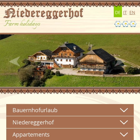
DE
IT
EN
Farm holidays
Bauernhofurlaub
Niedereggerhof
Appartements